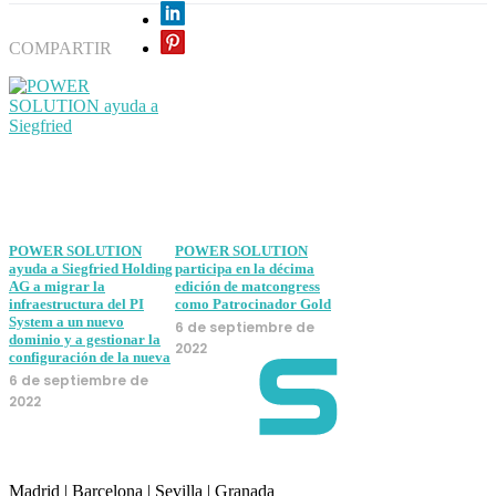
COMPARTIR
POWER SOLUTION
POWER SOLUTION
ayuda a Siegfried Holding
participa en la décima
AG a migrar la
edición de matcongress
infraestructura del PI
como Patrocinador Gold
System a un nuevo
6 de septiembre de
dominio y a gestionar la
2022
configuración de la nueva
6 de septiembre de
2022
Madrid | Barcelona | Sevilla | Granada