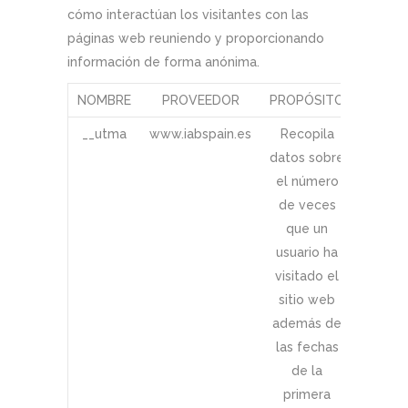
cómo interactúan los visitantes con las
páginas web reuniendo y proporcionando
información de forma anónima.
NOMBRE
PROVEEDOR
PROPÓSITO
CADUC
__utma
www.iabspain.es
Recopila
2 añ
datos sobre
el número
de veces
que un
usuario ha
visitado el
sitio web
además de
las fechas
de la
primera