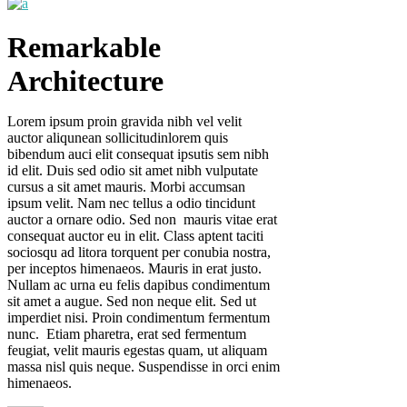
Remarkable
Architecture
Lorem ipsum proin gravida nibh vel velit
auctor aliqunean sollicitudinlorem quis
bibendum auci elit consequat ipsutis sem nibh
id elit. Duis sed odio sit amet nibh vulputate
cursus a sit amet mauris. Morbi accumsan
ipsum velit. Nam nec tellus a odio tincidunt
auctor a ornare odio. Sed non mauris vitae erat
consequat auctor eu in elit. Class aptent taciti
sociosqu ad litora torquent per conubia nostra,
per inceptos himenaeos. Mauris in erat justo.
Nullam ac urna eu felis dapibus condimentum
sit amet a augue. Sed non neque elit. Sed ut
imperdiet nisi. Proin condimentum fermentum
nunc. Etiam pharetra, erat sed fermentum
feugiat, velit mauris egestas quam, ut aliquam
massa nisl quis neque. Suspendisse in orci enim
himenaeos.