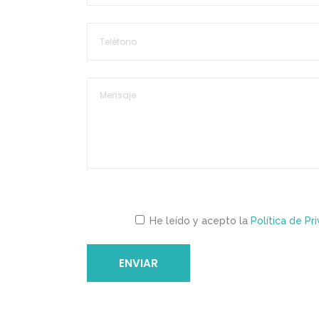
Por
favor,
He leído y acepto la
Política de Pr
deja
este
campo
vacío.