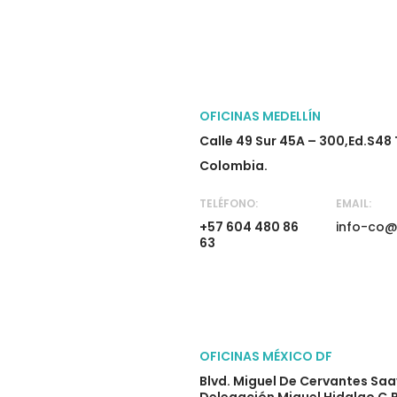
OFICINAS MEDELLÍN
Calle 49 Sur 45A – 300,Ed.S48 
Colombia.
TELÉFONO:
EMAIL:
+57 604 480 86
info-co@
63
OFICINAS MÉXICO DF
Blvd. Miguel De Cervantes Saav