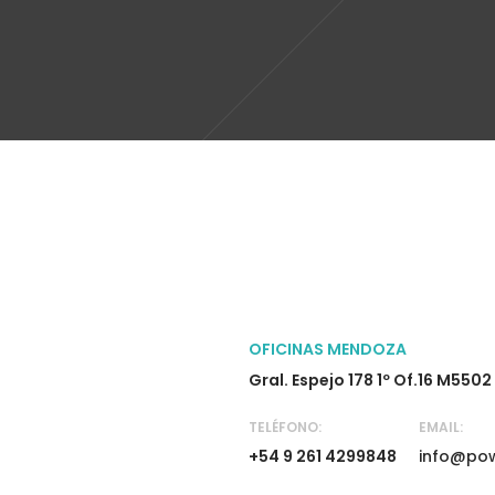
OFICINAS MENDOZA
Gral. Espejo 178 1º Of.16 M550
TELÉFONO:
EMAIL:
+54 9 261 4299848
info@pow