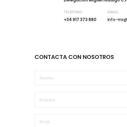
Delegación Miguel Hidalgo C.P
TELÉFONO:
EMAIL:
+34 917 373 880
info-mx@
CONTACTA CON NOSOTROS