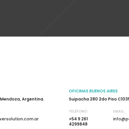
OFICINAS BUENOS AIRES
2 Mendoza, Argentina.
Suipacha 280 2do Piso C103
TELÉFONO:
EMAIL:
ersolution.com.ar
+54 9 261
info@p
4299848