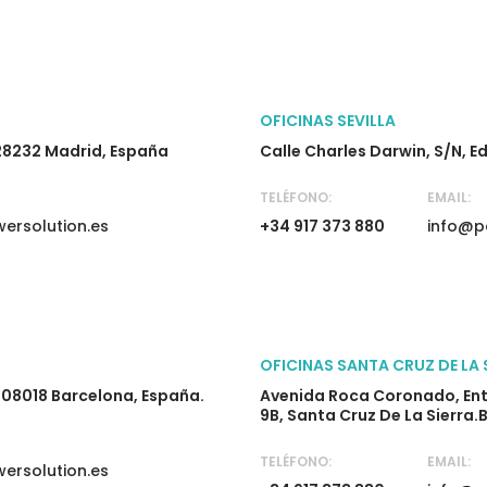
OFICINAS SEVILLA
 28232 Madrid, España
Calle Charles Darwin, S/n, Ed
TELÉFONO:
EMAIL:
ersolution.es
+34 917 373 880
info@p
OFICINAS SANTA CRUZ DE LA 
, 08018 Barcelona, España.
Avenida Roca Coronado, Entre
9B, Santa Cruz De La Sierra.B
TELÉFONO:
EMAIL:
ersolution.es