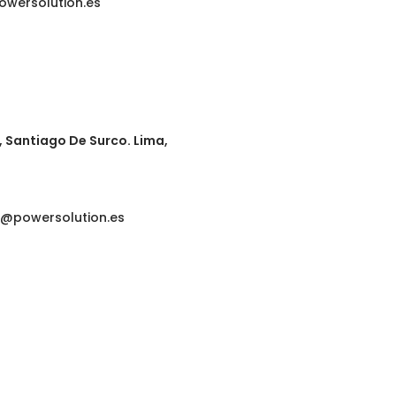
owersolution.es
, Santiago De Surco. Lima,
e@powersolution.es