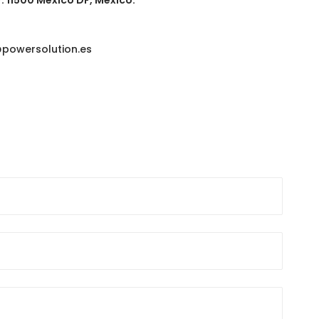
. 11500 México DF, México.
powersolution.es