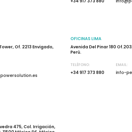
+34 917 373 880
info@p
OFICINAS LIMA
Tower, Of. 2213 Envigado,
Avenida Del Pinar 180 Of.203
Perú.
TELÉFONO:
EMAIL:
+34 917 373 880
info-p
powersolution.es
edra 475, Col. Irrigación,